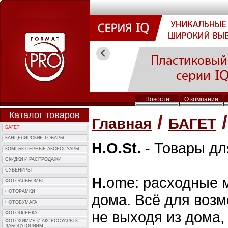
Новости
О компании
Каталог товаров
/
/
Главная
БАГЕТ
БАГЕТ
КАНЦЕЛЯРСКИЕ ТОВАРЫ
H.O.St.
- Товары дл
КОМПЬЮTЕРНЫЕ АКСЕССУАРЫ
СКИДКИ И РАСПРОДАЖИ
СУВЕНИРЫ
H.
ome: расходные 
ФОТОAЛЬБОМЫ
ФОТОPАМКИ
дома. Всё для воз
ФОТОБУМАГА
не выходя из дома,
ФОТОПЛЕНКА
ФОТОХИМИЯ И АКCЕССУАРЫ К
ЛАБОРАТОРИЯМ