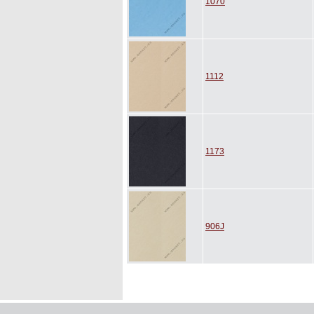
1070
1112
1173
906J